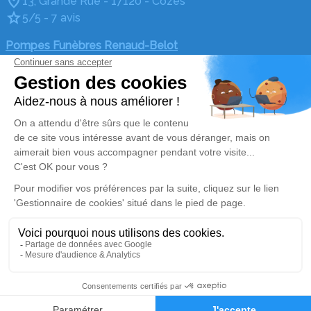
13, Grande Rue - 17120 - Cozes
5/5 - 7 avis
Pompes Funèbres Renaud-Belot
05 36 40 19 20
renaud-belot@wanadoo.fr
12, Place du Général de Gaulle - 17600 - Saujon
4.9/5 - 34 avis
Nos Services
Liens utiles
Organiser des obsèques
Avis de décès
Monuments funéraires
Demande de rendez-vous
en agence
Services aux familles
Nos réseaux sociaux
Mentions légales
Politique de traitement des données personnelles
Politique d’utilisation des cookies
Gestionnaire de cookies