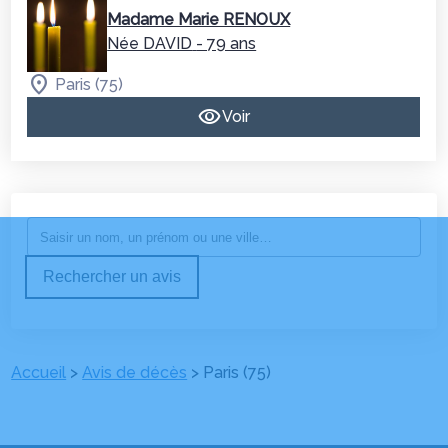
Madame Marie RENOUX
Née DAVID
- 79 ans
Paris (75)
Voir
Rechercher un avis
Accueil
>
Avis de décès
>
Paris (75)