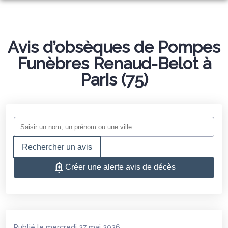
NOS SERVICES
NOS AGENCES
Avis d’obsèques de Pompes
ORGANISER DES OBSÈQUES
Funèbres Renaud-Belot à
NOTRE CHAMBRE FUNERAIRE
SAINT-ROMAIN-DE-BENET
PRÉVOIR SES OBSÈQUES
Paris (75)
ESPACES HOMMAGES
SAUJON
MONUMENTS FUNÉRAIRES
CONFIGUREZ VOTRE MONUMENT
COZES
SERVICES AUX FAMILLES
Rechercher un avis
Créer une alerte avis de décès
Publié le mercredi 27 mai 2026