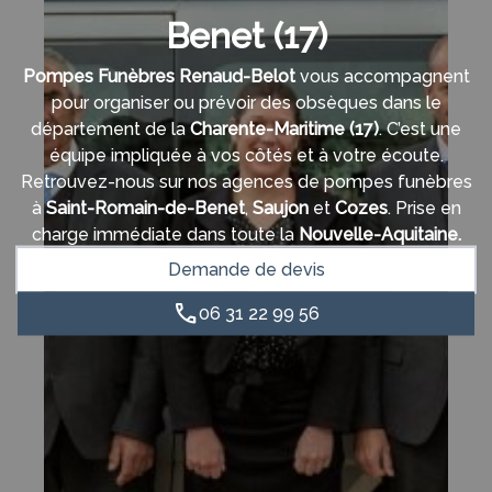
Benet (17)
Pompes Funèbres Renaud-Belot
vous accompagnent
pour organiser ou prévoir des obsèques dans le
département de la
Charente-Maritime
(17)
. C’est une
équipe impliquée à vos côtés et à votre écoute.
Retrouvez-nous sur nos agences de pompes funèbres
à
Saint-Romain-de-Benet
,
Saujon
et
Cozes
. Prise en
charge immédiate dans toute la
Nouvelle-Aquitaine.
Demande de devis
06 31 22 99 56