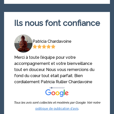
Ils nous font confiance
Patricia Chardavoine
Merci à toute l’équipe pour votre
Très 
us
accompagnement et votre bienveillance
un tr
Merci
tout en douceur. Nous vous remercions du
genti
fond du cœur tout était parfait. Bien
aide
cordialement Patricia Rullier Chardavoine
intég
leur 
Tous les avis sont collectés et modérés par Google. Voir notre
politique de publication d’avis
.