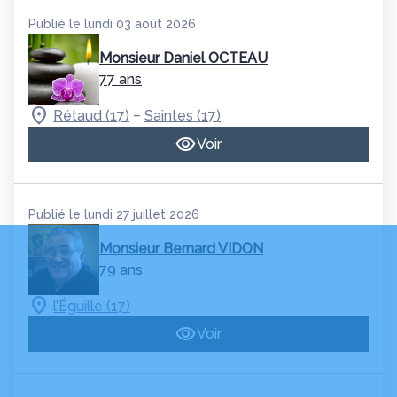
Publié le lundi 03 août 2026
Monsieur Daniel OCTEAU
77 ans
–
Rétaud (17)
Saintes (17)
Voir
Publié le lundi 27 juillet 2026
Monsieur Bernard VIDON
79 ans
l’Éguille (17)
Voir