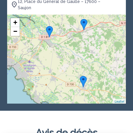
12, Place du Général de Gaulle – 17600 –
Saujon
+
−
Leaflet
Avis de décès