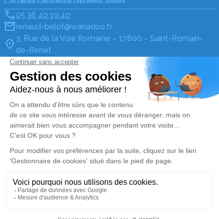
05 36 40 19 40
renaud-belot@wanadoo.fr
3, Rue de la Voie Romaine – 17600 – Saint-Romain-
de-Benet
5/5 – 65 avis
Pompes Funèbres Renaud-Belot
05 36 40 19 11
renaud-belot@wanadoo.fr
13, Grande Rue – 17120 – Cozes
5/5 – 7 avis
Pompes Funèbres Renaud-Belot
05 36 40 19 20
renaud-belot@wanadoo.fr
12, Place du Général de Gaulle – 17600 – Saujon
4.9/5 – 34 avis
Nos Services
Liens utiles