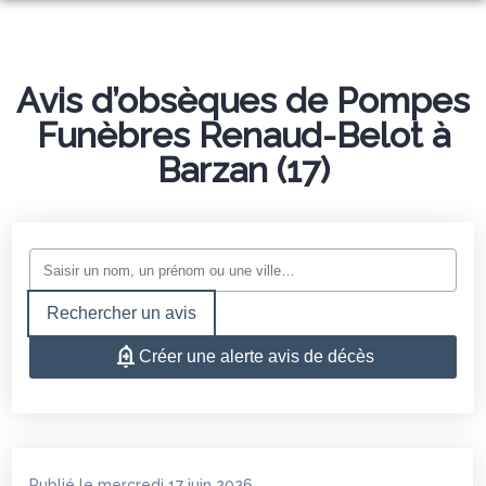
NOS SERVICES
NOS AGENCES
Avis d’obsèques de Pompes
ORGANISER DES OBSÈQUES
Funèbres Renaud-Belot à
NOTRE CHAMBRE FUNERAIRE
SAINT-ROMAIN-DE-BENET
PRÉVOIR SES OBSÈQUES
Barzan (17)
ESPACES HOMMAGES
SAUJON
MONUMENTS FUNÉRAIRES
CONFIGUREZ VOTRE MONUMENT
COZES
SERVICES AUX FAMILLES
Rechercher un avis
Créer une alerte avis de décès
Publié le mercredi 17 juin 2026