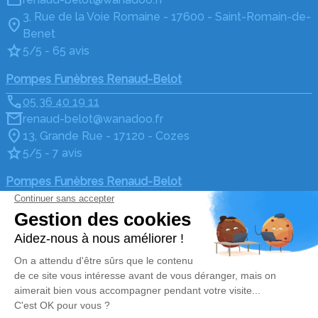
3, Rue de la Voie Romaine - 17600 - Saint-Romain-de-
Benet
5/5 - 65 avis
Pompes Funèbres Renaud-Belot
05 36 40 19 11
renaud-belot@wanadoo.fr
13, Grande Rue - 17120 - Cozes
5/5 - 7 avis
Pompes Funèbres Renaud-Belot
05 36 40 19 20
renaud-belot@wanadoo.fr
12, Place du Général de Gaulle - 17600 - Saujon
4.9/5 - 34 avis
Nos Services
Liens utiles
Organiser des obsèques
Avis de décès
Monuments funéraires
Demande de rendez-vous