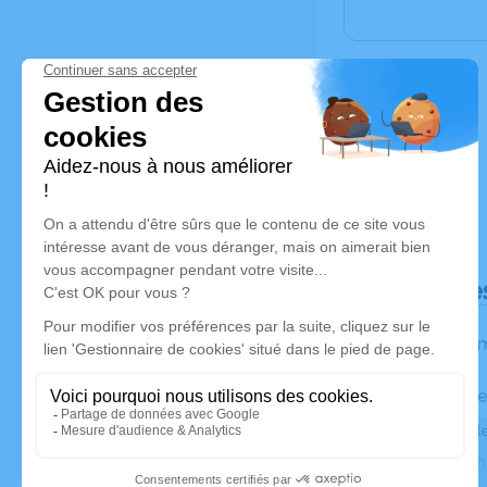
Déroulé de
Les inform
Activez une ale
Recevoir une ale