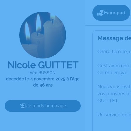
Faire-part
Message de 
Chère famille, 
Nicole GUITTET
C’est avec une
Corme-Royal.
née BUSSON
décédée le 4 novembre 2025 à l'âge
de 96 ans
Nous vous invit
vos pensées à t
GUITTET.
Je rends hommage
Un service de 