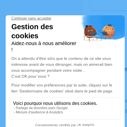
Déroulé de
Le mercre
Église Sai