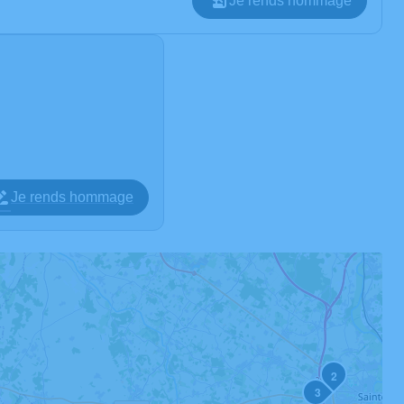
Je rends hommage
Je rends hommage
2
3