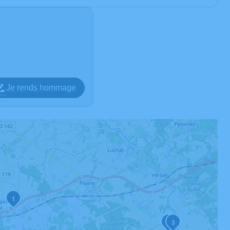
Je rends hommage
1
2
3