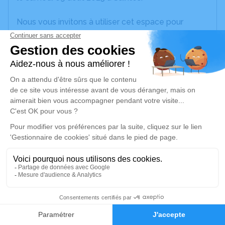
Nous vous invitons à utiliser cet espace pour
laisser vos condoléances, partager des photos
souvenirs, une anecdote ou exprimer vos pensées
à travers des poèmes ou des textes. Cet endroit
est un lieu d'expression dédié à honorer la
mémoire de Lionel DESOUDIN.
Un service de plantation d’arbre hommage est
disponible ici
.
Je rends hommage
Cérémonie civile
mercredi 13 août 2025 à 10h00
1
Cimetière de Pisany
Faire-part
Hommages
,