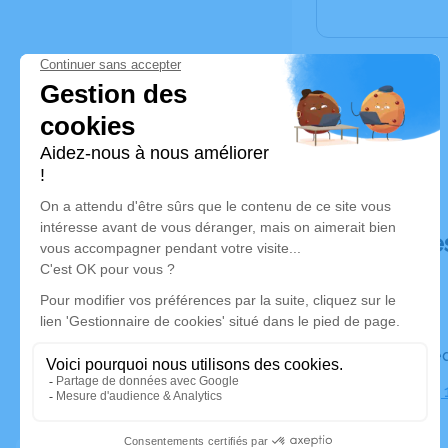
Déroulé de
Le mercre
Cimetière,