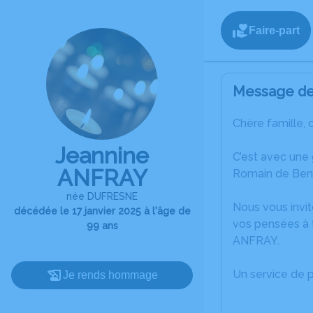
Faire-part
Message de 
Chère famille, 
Jeannine
C’est avec une
ANFRAY
Romain de Ben
née DUFRESNE
Nous vous invit
décédée le 17 janvier 2025 à l'âge de
vos pensées à 
99 ans
ANFRAY.
Un service de 
Je rends hommage