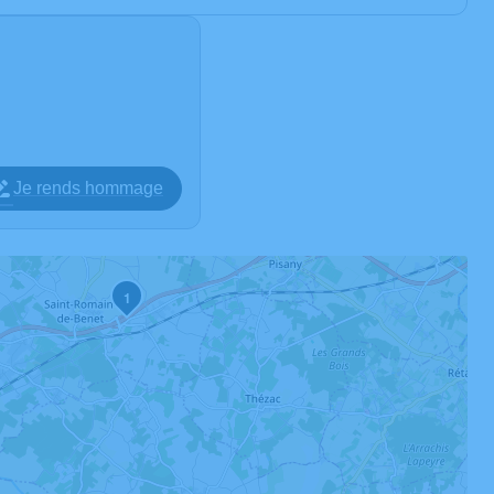
Je rends hommage
1