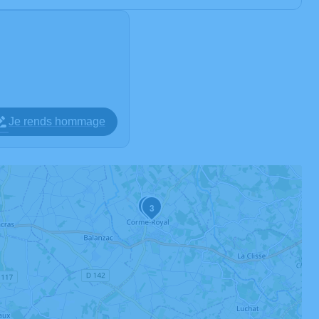
Je rends hommage
2
3